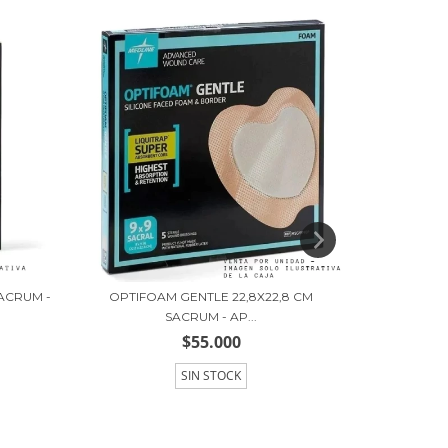
SACRUM -
OPTIFOAM GENTLE 22,8X22,8 CM
OPTIFOAM G
SACRUM - AP...
$55.000
SIN STOCK