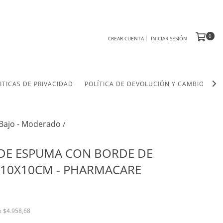
0
CREAR CUENTA
INICIAR SESIÓN
ITICAS DE PRIVACIDAD
POLÍTICA DE DEVOLUCIÓN Y CAMBIO
G
Bajo - Moderado
/
DE ESPUMA CON BORDE DE
 10X10CM - PHARMACARE
os
$4.958,68